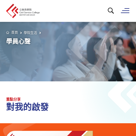
搜尋關鍵字...
打
首頁
學院生活
學員心聲
重點分享
對我的啟發