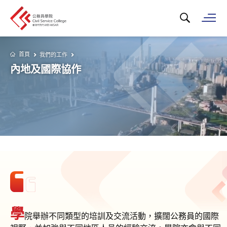
搜尋關鍵字...
打
首頁
我們的工作
內地及國際協作
學
院舉辦不同類型的培訓及交流活動，擴闊公務員的國際