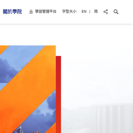
公務員學院 分享
搜尋關鍵字..
學習管理平台
字型大小
EN
简
Change the website language 
轉換網頁語言至 简体
關於學院