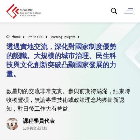
Search for k
Op
Home
Life in CSC
Learning Insights
透過實地交流，深化對國家制度優勢
的認識。大規模的城市治理、民生科
技與文化創新突破凸顯國家發展的力
量。
數星期的交流非常充實。參與前期待滿滿，結束時
收穫豐碩，無論專業技術或政策理念均獲嶄新認
知，對日後工作大有裨益。
課程學員代表
公務員交流計劃